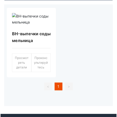
BH-выпечки соды
мельница
Просмот
Проконс
реть
ультируй
детали
тесь
<
1
>