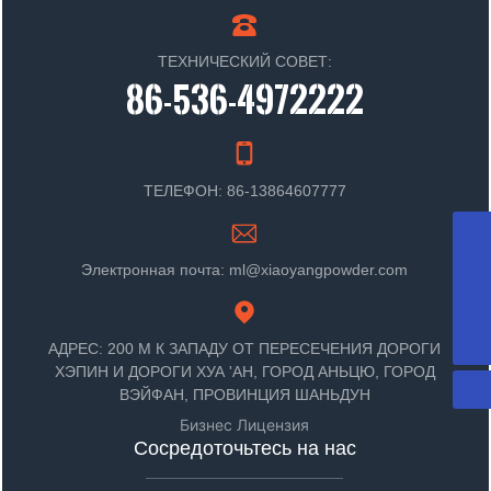
ТЕХНИЧЕСКИЙ СОВЕТ:
86-536-4972222
ТЕЛЕФОН: 86-13864607777
WhatsApp
8613864607777
Электронная почта: ml@xiaoyangpowder.com
Почтовый ящик
ml@xiaoyangpowder.com
Телефон
+86-536-4972222
АДРЕС: 200 М К ЗАПАДУ ОТ ПЕРЕСЕЧЕНИЯ ДОРОГИ
ХЭПИН И ДОРОГИ ХУА 'АН, ГОРОД АНЬЦЮ, ГОРОД
ВЭЙФАН, ПРОВИНЦИЯ ШАНЬДУН
Бизнес Лицензия
Сосредоточьтесь на нас